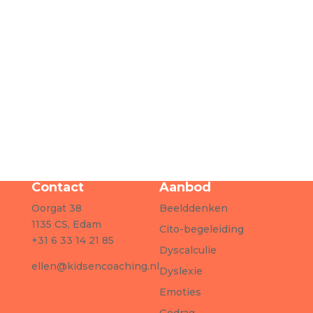
Email
Onderwerp
Bericht
Verzenden
Contact
Aanbod
Oorgat 38
Beelddenken
1135 CS, Edam
Cito-begeleiding
+31 6 33 14 21 85
Dyscalculie
ellen@kidsencoaching.nl
Dyslexie
Emoties